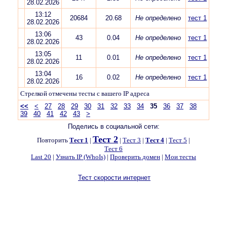
28.02.2026
13:12
20684
20.68
Не определено
тест 1
28.02.2026
13:06
43
0.04
Не определено
тест 1
28.02.2026
13:05
11
0.01
Не определено
тест 1
28.02.2026
13:04
16
0.02
Не определено
тест 1
28.02.2026
Стрелкой отмечены тесты с вашего IP адреса
<<
<
27
28
29
30
31
32
33
34
35
36
37
38
39
40
41
42
43
>
Поделись в социальной сети:
Тест 2
Повторить
Тест 1
|
|
Тест 3
|
Тест 4
|
Тест 5
|
Тест 6
Last 20
|
Узнать IP (WhoIs)
|
Проверить домен
|
Мои тесты
Тест скорости интернет