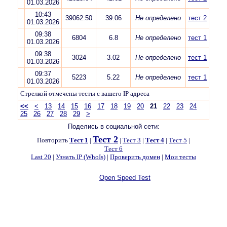
01.03.2026
10:43
39062.50
39.06
Не определено
тест 2
01.03.2026
09:38
6804
6.8
Не определено
тест 1
01.03.2026
09:38
3024
3.02
Не определено
тест 1
01.03.2026
09:37
5223
5.22
Не определено
тест 1
01.03.2026
Стрелкой отмечены тесты с вашего IP адреса
<<
<
13
14
15
16
17
18
19
20
21
22
23
24
25
26
27
28
29
>
Поделись в социальной сети:
Тест 2
Повторить
Тест 1
|
|
Тест 3
|
Тест 4
|
Тест 5
|
Тест 6
Last 20
|
Узнать IP (WhoIs)
|
Проверить домен
|
Мои тесты
Open Speed Test